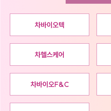
차바이오텍
차헬스케어
차바이오F&C