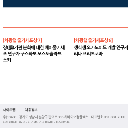
[차광렬 줄기세포상 7]
[차광렬 줄기세포상 8]
장(腸)기관 분화에 대한 배아줄기세
생식샘 오가노이드 개발 연구자
포 연구자 구스타보 모스토슬라브
리나 프리츠코바
스키
사이트맵
채용정보
우)13488 경기도 성남시 분당구 판교로 335 차바이오컴플렉스 대표번호 031-881-7000
COPYRIGHT@2015 CHAMC. ALL RIGHTS RESERVED.