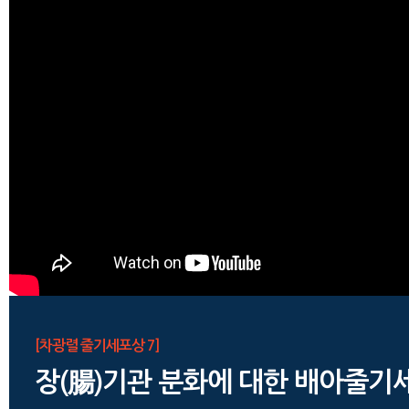
[차광렬 줄기세포상 7]
장(腸)기관 분화에 대한 배아줄