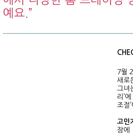
예요.”
CHEC
7월 
새로
그녀
리’에
조절’
고민거
장에 