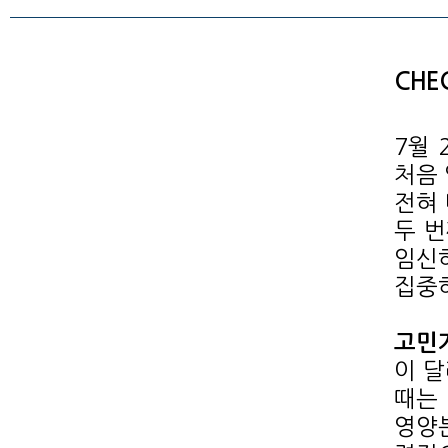
CHEC
7월 
처음 
전혀 
두 번
임신하
집중
고민
이 달
때는 
영양분