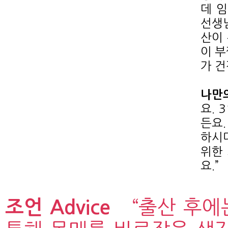
데 
선생
산이
이 부
가 건
나만의
요. 
든요
하시
위한
요.”
조언 Advice
“출산 후에